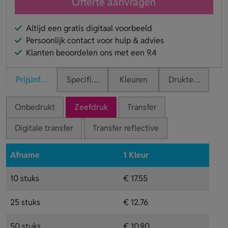
Offerte aanvragen
Altijd een gratis digitaal voorbeeld
Persoonlijk contact voor hulp & advies
Klanten beoordelen ons met een 9.4
Prijsinformatie
Specificaties
Kleuren
Druktechnieken
Onbedrukt
Zeefdruk
Transfer
Digitale transfer
Transfer reflective
Afname
1 Kleur
10 stuks
€ 17.55
25 stuks
€ 12.76
50 stuks
€ 10.90