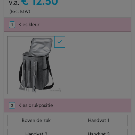
€ 12.50
v.a.
(Excl. BTW)
Kies kleur
1
Kies drukpositie
2
Boven de zak
Handvat 1
Handvat 2
Handvat 3