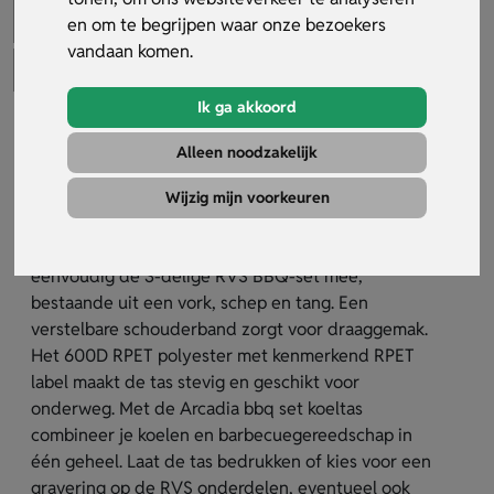
en om te begrijpen waar onze bezoekers
vandaan komen.
Ik ga akkoord
Arcadia Bbq Set Koeltas
Alleen noodzakelijk
Artikelnummer:
33853
Wijzig mijn voorkeuren
De Arcadia Bbq set koeltas is een RPET koeltas met
PEVA-vulling en een vak met ritssluiting. Je neemt
eenvoudig de 3-delige RVS BBQ-set mee,
bestaande uit een vork, schep en tang. Een
verstelbare schouderband zorgt voor draaggemak.
Het 600D RPET polyester met kenmerkend RPET
label maakt de tas stevig en geschikt voor
onderweg. Met de Arcadia bbq set koeltas
combineer je koelen en barbecuegereedschap in
één geheel. Laat de tas bedrukken of kies voor een
gravering op de RVS onderdelen, eventueel ook