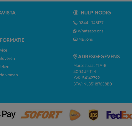
AVISTA
HULP NODIG
0344 - 745127
Whatsapp ons!
Mail ons
NFORMATIE
vice
ADRESGEGEVENS
anleveren
Morsestraat 11 A-B
ieken
4004 JP Tiel
de vragen
KvK: 54142792
BTW: NL851187638B01