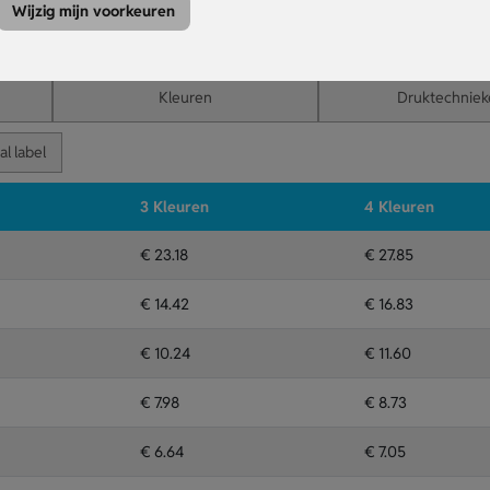
alprep.
Wijzig mijn voorkeuren
; doming = glanzende 3D-harslaag.
Kleuren
Druktechniek
al label
3 Kleuren
4 Kleuren
€ 23.18
€ 27.85
€ 14.42
€ 16.83
€ 10.24
€ 11.60
€ 7.98
€ 8.73
€ 6.64
€ 7.05