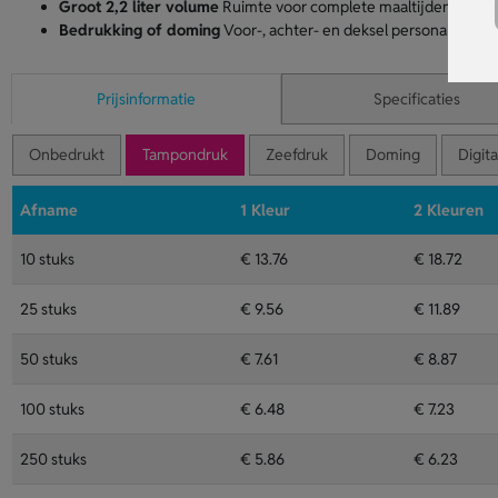
Groot 2,2 liter volume
Ruimte voor complete maaltijden en me
Bedrukking of doming
Voor-, achter- en deksel personaliseren
Prijsinformatie
Specificaties
Onbedrukt
Tampondruk
Zeefdruk
Doming
Digita
Afname
1 Kleur
2 Kleuren
10 stuks
€ 13.76
€ 18.72
25 stuks
€ 9.56
€ 11.89
50 stuks
€ 7.61
€ 8.87
100 stuks
€ 6.48
€ 7.23
250 stuks
€ 5.86
€ 6.23