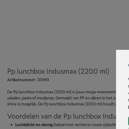
Pp lunchbox Indusmax (2200 ml)
Artikelnummer:
37493
De Pp lunchbox Indusmax (2200 ml) is jouw mega-meeneemdoos. Luchtd
salades, pasta of mealprep. Gemaakt van PP en alleen in het zwart. 
shine is mogelijk. De Pp lunchbox Indusmax (2200 ml) houdt je lunch v
Voordelen van de Pp lunchbox Indusma
Luchtdicht en stevig
Deksel met ventiel en twee zijsluitingen t