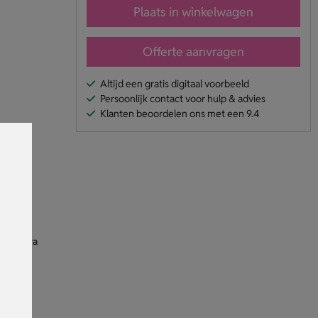
Plaats in winkelwagen
Offerte aanvragen
Altijd een gratis digitaal voorbeeld
Persoonlijk contact voor hulp & advies
Klanten beoordelen ons met een 9.4
 voor
oor extra