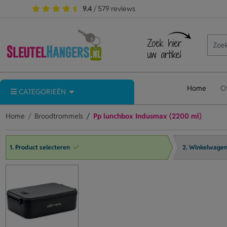
9.4
/ 579 reviews
Home
O
CATEGORIEËN
Home
Broodtrommels
Pp lunchbox Indusmax (2200 ml)
1. Product selecteren
2. Winkelwage