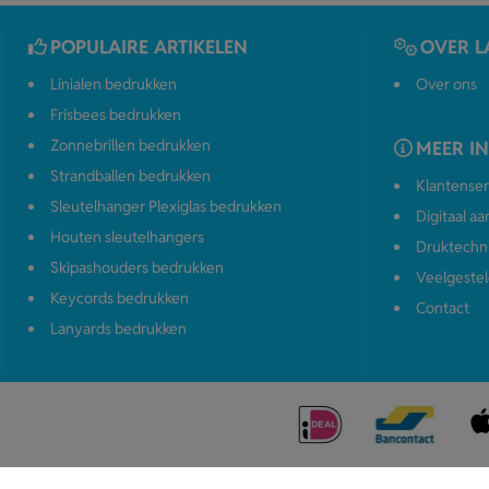
POPULAIRE ARTIKELEN
OVER L
Linialen bedrukken
Over ons
Frisbees bedrukken
Zonnebrillen bedrukken
MEER I
Strandballen bedrukken
Klantenser
Sleutelhanger Plexiglas bedrukken
Digitaal a
Houten sleutelhangers
Druktechn
Skipashouders bedrukken
Veelgestel
Keycords bedrukken
Contact
Lanyards bedrukken