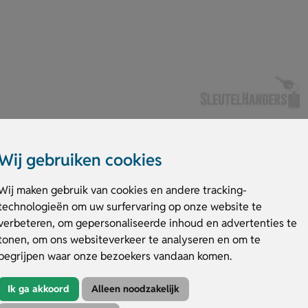
Wij gebruiken cookies
Wij maken gebruik van cookies en andere tracking-
technologieën om uw surfervaring op onze website te
icht deksel met siliconen ventiel en twee zijsluitingen. Ruim 2,2 liter
verbeteren, om gepersonaliseerde inhoud en advertenties te
Personaliseer de voor- en achterkant én deksel met jouw design. Doming v
tonen, om ons websiteverkeer te analyseren en om te
ers en je merk zichtbaar. Bestel of vraag een prijs op.
begrijpen waar onze bezoekers vandaan komen.
x (2200 ml)
Ik ga akkoord
Alleen noodzakelijk
egen lekken.