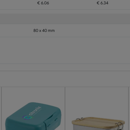
€ 6.06
€ 6.34
80 x 40 mm