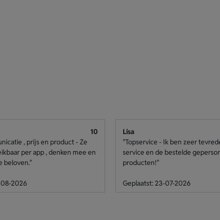
10
Lisa
catie , prijs en product - Ze
"Topservice - Ik ben zeer tevre
eikbaar per app , denken mee en
service en de bestelde geperso
e beloven."
producten!"
4-08-2026
Geplaatst: 23-07-2026