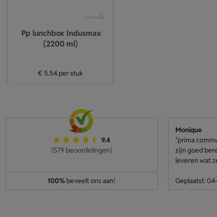
Pp lunchbox Indusmax
(2200 ml)
€ 5.54
per stuk
Monique
9.4
"prima communi
(579 beoordelingen)
zijn goed ber
leveren wat z
100%
beveelt ons aan!
Geplaatst: 0