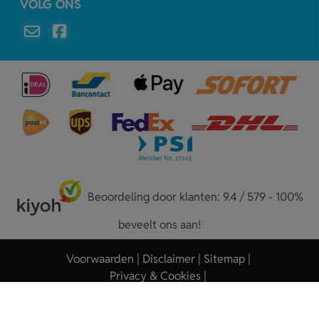
VOLG ONS
Beoordeling door klanten: 9.4 / 579 - 100%
beveelt ons aan!
Voorwaarden
Disclaimer
Sitemap
Privacy & Cookies
Copyright © 2026 - Sleutelhangers.nl