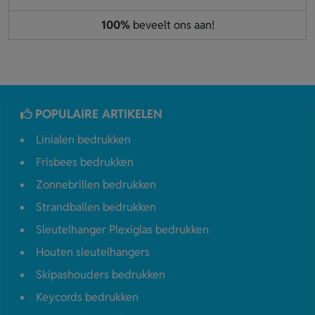
100%
beveelt ons aan!
POPULAIRE ARTIKELEN
Linialen bedrukken
Frisbees bedrukken
Zonnebrillen bedrukken
Strandballen bedrukken
Sleutelhanger Plexiglas bedrukken
Houten sleutelhangers
Skipashouders bedrukken
Keycords bedrukken