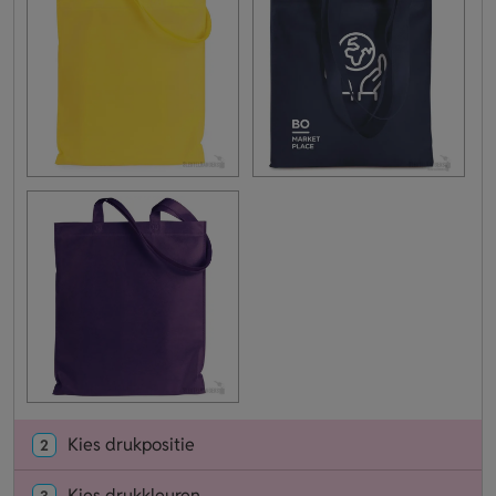
Kies drukpositie
2
Kies drukkleuren
3