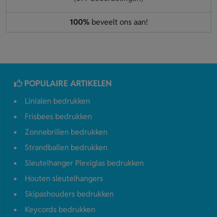
100%
beveelt ons aan!
POPULAIRE ARTIKELEN
Linialen bedrukken
Frisbees bedrukken
Zonnebrillen bedrukken
Strandballen bedrukken
Sleutelhanger Plexiglas bedrukken
Houten sleutelhangers
Skipashouders bedrukken
Keycords bedrukken