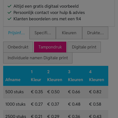
Altijd een gratis digitaal voorbeeld
Persoonlijk contact voor hulp & advies
Klanten beoordelen ons met een 9.4
Prijsinformatie
Specificaties
Kleuren
Druktechnieken
Onbedrukt
Tampondruk
Digitale print
Individuele namen Digitale print
1
2
3
4
Afname
Kleur
Kleuren
Kleuren
Kleuren
500 stuks
€ 0.35
€ 0.50
€ 0.66
€ 0.82
1000 stuks
€ 0.27
€ 0.37
€ 0.48
€ 0.58
2500 stuks
€ 0.21
€ 0.29
€ 0.36
€ 0.43