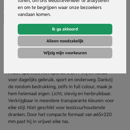
tonen, om ons websiteverkeer te analyseren
en om te begrijpen waar onze bezoekers
vandaan komen.
Ik ga akkoord
Pruler Sportfles Met Opdruk
Alleen noodzakelijk
Artikelnummer:
35638
Wijzig mijn voorkeuren
De Pruler sportfles met opdruk is een handige
Tritan drinkfles van 530 ml met draagdopl. De
Pruler sportfles met opdruk is BPA-vrij en ideaal
voor dagelijks gebruik, sport en onderweg. Dankzij
de rondom bedrukking, zelfs in full colour, maak je
hem helemaal eigen. Licht, stevig en herbruikbaar.
Verkrijgbaar in meerdere transparante kleuren voor
elke stijl. Niet geschikt voor koolzuurhoudende
dranken. Door het compacte formaat van ø65×220
mm past hij in vrijwel elke tas.